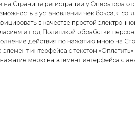
ли на Странице регистрации у Оператора отс
зможность в установлении чек бокса, я сог
ифицировать в качестве простой электронн
ласием и под Политикой обработки персо
олнение действия по нажатию мною на Ст
 элемент интерфейса с текстом «Оплатить»
о нажатие мною на элемент интерфейса с а
словии, если в месте нахождения указанных
ератором будет размещена ссылка на озна
кументами.
ъекта персональных данных предоставить О
гории данных: фамилия, имя, отчество, пол
портные данные, адрес регистрации, адрес
ИЛС,гражданство, номер телефона, электро