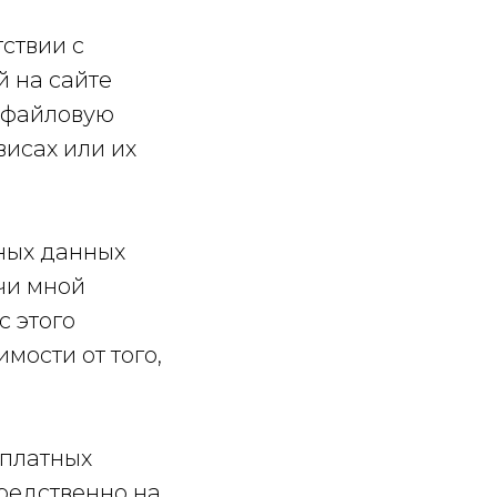
ствии с
 на сайте
, файловую
висах или их
ьных данных
ачи мной
с этого
мости от того,
сплатных
редственно на