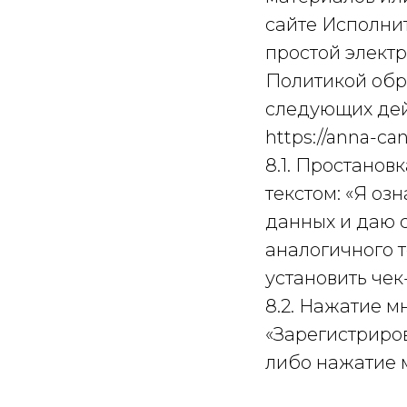
сайте Исполнит
простой элект
Политикой обр
следующих дейс
https://anna-ca
8.1. Простанов
текстом: «Я оз
данных и даю 
аналогичного 
установить чек
8.2. Нажатие м
«Зарегистриров
либо нажатие 