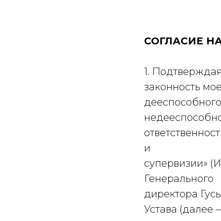
СОГЛАСИЕ Н
1. Подтвержда
законность мо
дееспособного
недееспособно
ответственнос
и
супервизии» (И
Генерального
директора Гус
Устава (далее 