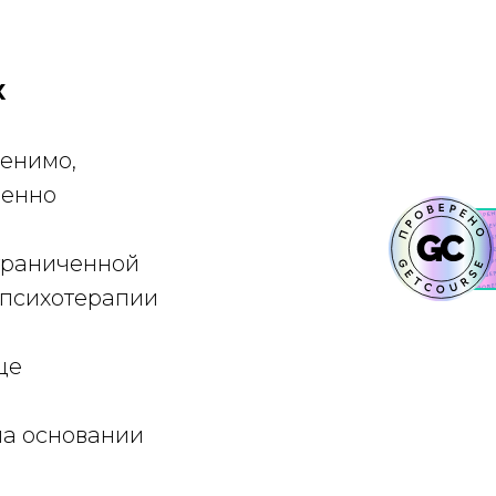
Х
менимо,
ченно
ограниченной
 психотерапии
це
на основании