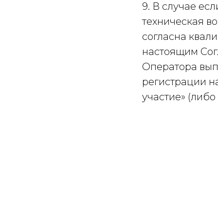
9. В случае ес
техническая во
согласна квал
настоящим Сог
Оператора вып
регистрации на
участие» (либ
текстом) при у
интерфейса Оп
указанными до
10. Отказ Суб
следующие кате
рождения, пас
жительства, СН