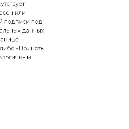
утствует
ласен или
ой подписи под
нальных данных
ранице
 либо «Принять
налогичным
 элементов
комление с
ператору
, дата
 места
нная почта,