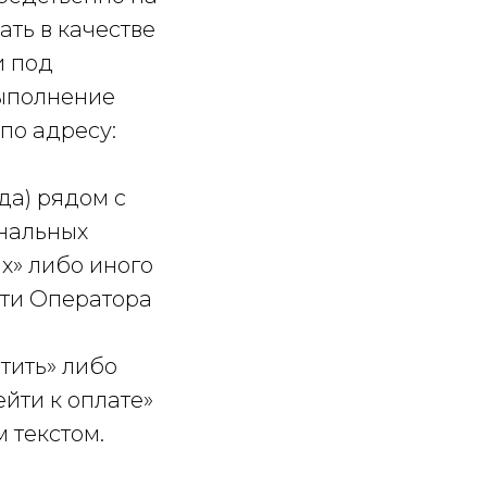
ать в качестве
и под
ыполнение
по адресу:
да) рядом с
ональных
х» либо иного
сти Оператора
тить» либо
ейти к оплате»
 текстом.