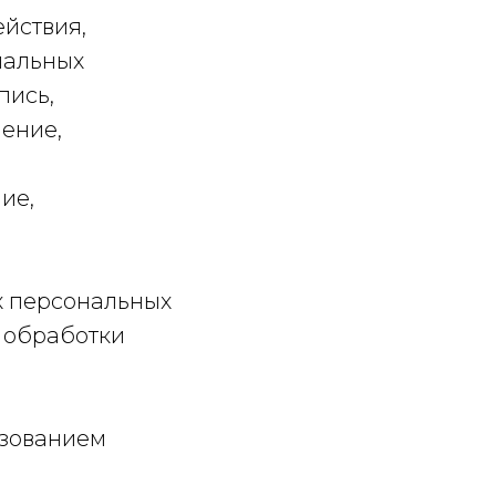
йствия,
нальных
пись,
ление,
,
ие,
х персональных
 обработки
ьзованием